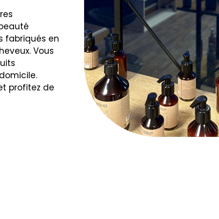
ures
 beauté
ts fabriqués en
cheveux. Vous
uits
domicile.
t profitez de