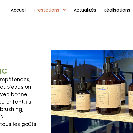
Accueil
Prestations
Actualités
Réalisations
ac
compétences,
Coup’évasion
avec bonne
 enfant, ils
 brushing,
ns
tous les goûts