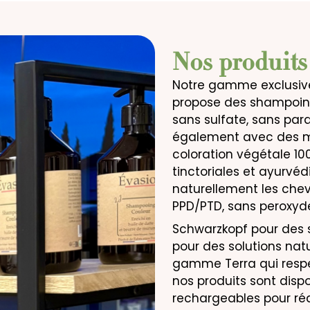
Nos produits 
Notre gamme exclusive 
propose des shampoing
sans sulfate, sans para
également avec des ma
coloration végétale 1
tinctoriales et ayurvédi
naturellement les che
PPD/PTD, sans peroxyde,
Schwarzkopf pour des s
pour des solutions natu
gamme Terra qui respec
nos produits sont disp
rechargeables pour ré