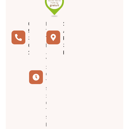
05
Lundi :
207
56
11h00-
Avenue
36
18h00
Pasteur
06
Mardi-
33600
22
Jeudi-
Pessac
Vendredi
:
09h00-
19h00
Samedi
:
09h00-
17h00
Sur
Rendez-