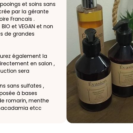
ooings et soins sans
 crée par la gérante
ire Francais .
 BIO et VEGAN et non
ns de grandes
urez également la
directement en salon ,
uction sera
 sans sulfates ,
mposée à bases
e de romarin, menthe
o,macadamia etcc