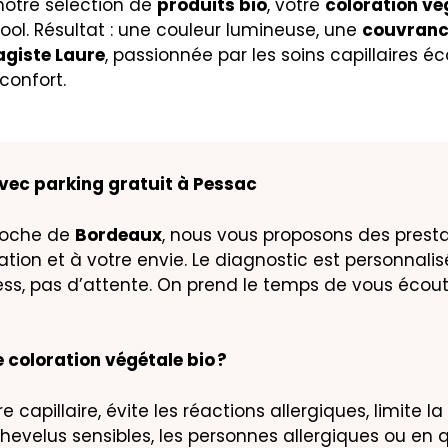
notre sélection de
produits bio
, votre
coloration vé
ol. Résultat : une couleur lumineuse, une
couvranc
agiste Laure
, passionnée par les soins capillaires 
confort.
vec parking gratuit à Pessac
proche de
Bordeaux
, nous vous proposons des presta
tion et à votre envie. Le diagnostic est personnalisé
ress, pas d’attente. On prend le temps de vous écoute
 coloration végétale bio ?
re capillaire, évite les réactions allergiques, limite
s chevelus sensibles, les personnes allergiques ou en 