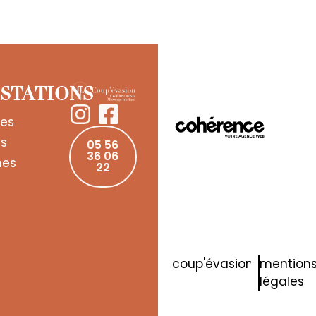
STATIONS
es
ts
05 56
36 06
es
22
coup'évasion
mention
légales