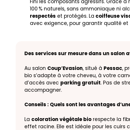
Fini les composants agressifs. Grâce à 
100 % naturels, sans ammoniaque ni alco
respectés
et protégés. La
coiffeuse vis
avec exigence, pour garantir qualité et 
Des services sur mesure dans un salon a
Au salon
Coup’Evasion
, situé à
Pessac
, 
bio s’adapte à votre cheveu, à votre carna
d’accès avec
parking gratuit
. Pas de st
accompagner.
Conseils : Quels sont les avantages d’une
La
coloration végétale bio
respecte la fib
effet racine. Elle est idéale pour les cuir